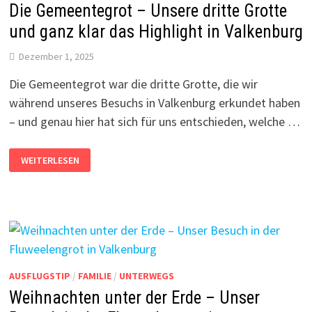
Die Gemeentegrot – Unsere dritte Grotte
und ganz klar das Highlight in Valkenburg
Dezember 1, 2025
Die Gemeentegrot war die dritte Grotte, die wir
während unseres Besuchs in Valkenburg erkundet haben
– und genau hier hat sich für uns entschieden, welche …
DIE
WEITERLESEN
GEMEENTEGROT
–
UNSERE
DRITTE
GROTTE
UND
GANZ
KLAR
DAS
HIGHLIGHT
IN
VALKENBURG
AUSFLUGSTIP
/
FAMILIE
/
UNTERWEGS
Weihnachten unter der Erde – Unser