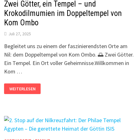
Zwei Götter, ein Tempel – und
Krokodilmumien im Doppeltempel von
Kom Ombo
Juli 27, 2025
Begleitet uns zu einem der faszinierendsten Orte am
Nil: dem Doppeltempel von Kom Ombo. 🌅 Zwei Götter.
Ein Tempel. Ein Ort voller Geheimnisse.Willkommen in
Kom …
ZWEI
WEITERLESEN
GÖTTER,
EIN
TEMPEL
–
UND
KROKODILMUMIEN
IM
DOPPELTEMPEL
VON
KOM
OMBO