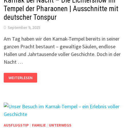
Karnak bei Nacht – Die Lichtershow im
Tempel der Pharaonen | Ausschnitte mit
deutscher Tonspur
September 9, 2025
Am Tag haben wir den Karnak-Tempel bereits in seiner
ganzen Pracht bestaunt – gewaltige Säulen, endlose
Hallen und Jahrtausende voller Geschichte. Doch in der
Nacht …
KARNAK
WEITERLESEN
BEI
NACHT
–
DIE
LICHTERSHOW
IM
TEMPEL
DER
PHARAONEN
|
AUSSCHNITTE
MIT
AUSFLUGSTIP
/
FAMILIE
/
UNTERWEGS
DEUTSCHER