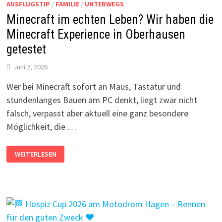
AUSFLUGSTIP
/
FAMILIE
/
UNTERWEGS
Minecraft im echten Leben? Wir haben die
Minecraft Experience in Oberhausen
getestet
Juni 2, 2026
Wer bei Minecraft sofort an Maus, Tastatur und
stundenlanges Bauen am PC denkt, liegt zwar nicht
falsch, verpasst aber aktuell eine ganz besondere
Möglichkeit, die …
MINECRAFT
WEITERLESEN
IM
ECHTEN
LEBEN?
WIR
HABEN
DIE
MINECRAFT
EXPERIENCE
IN
OBERHAUSEN