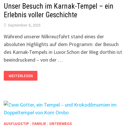
TONSPUR
Unser Besuch im Karnak-Tempel – ein
Erlebnis voller Geschichte
September 6, 2025
Während unserer Nilkreuzfahrt stand eines der
absoluten Highlights auf dem Programm: der Besuch
des Karnak-Tempels in Luxor.Schon der Weg dorthin ist
beeindruckend – von der …
UNSER
WEITERLESEN
BESUCH
IM
KARNAK-
TEMPEL
–
EIN
ERLEBNIS
VOLLER
GESCHICHTE
AUSFLUGSTIP
/
FAMILIE
/
UNTERWEGS