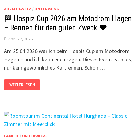
GETESTET
AUSFLUGSTIP
/
UNTERWEGS
🏁 Hospiz Cup 2026 am Motodrom Hagen
– Rennen für den guten Zweck ❤️
April 27, 2026
Am 25.04.2026 war ich beim Hospiz Cup am Motodrom
Hagen – und ich kann euch sagen: Dieses Event ist alles,
nur kein gewöhnliches Kartrennen. Schon …
🏁
WEITERLESEN
HOSPIZ
CUP
2026
AM
MOTODROM
HAGEN
–
RENNEN
FÜR
DEN
GUTEN
ZWECK
FAMILIE
/
UNTERWEGS