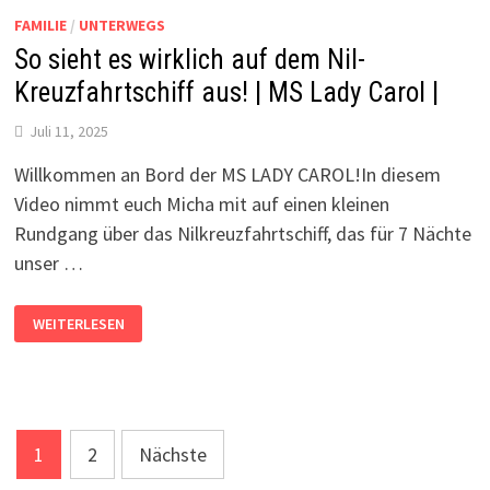
GERETTETE
HEIMAT
FAMILIE
/
UNTERWEGS
DER
GÖTTIN
So sieht es wirklich auf dem Nil-
ISIS
Kreuzfahrtschiff aus! | MS Lady Carol |
Juli 11, 2025
Willkommen an Bord der MS LADY CAROL!In diesem
Video nimmt euch Micha mit auf einen kleinen
Rundgang über das Nilkreuzfahrtschiff, das für 7 Nächte
unser …
SO
WEITERLESEN
SIEHT
ES
WIRKLICH
AUF
DEM
NIL-
KREUZFAHRTSCHIFF
AUS!
Seitennummerierung
|
1
2
Nächste
MS
LADY