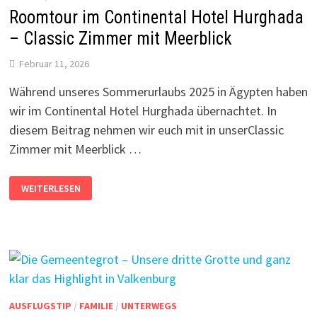
❤️
Roomtour im Continental Hotel Hurghada
– Classic Zimmer mit Meerblick
Februar 11, 2026
Während unseres Sommerurlaubs 2025 in Ägypten haben
wir im Continental Hotel Hurghada übernachtet. In
diesem Beitrag nehmen wir euch mit in unserClassic
Zimmer mit Meerblick …
ROOMTOUR
WEITERLESEN
IM
CONTINENTAL
HOTEL
HURGHADA
–
CLASSIC
ZIMMER
MIT
MEERBLICK
AUSFLUGSTIP
/
FAMILIE
/
UNTERWEGS