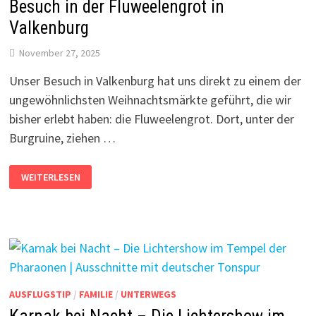
Besuch in der Fluweelengrot in
Valkenburg
November 27, 2025
Unser Besuch in Valkenburg hat uns direkt zu einem der
ungewöhnlichsten Weihnachtsmärkte geführt, die wir
bisher erlebt haben: die Fluweelengrot. Dort, unter der
Burgruine, ziehen …
WEIHNACHTEN
WEITERLESEN
UNTER
DER
ERDE
–
UNSER
BESUCH
IN
DER
FLUWEELENGROT
IN
VALKENBURG
AUSFLUGSTIP
/
FAMILIE
/
UNTERWEGS