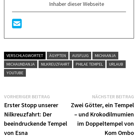
Inhaber dieser Webseite
VERSCHLAGWORTET
ÄGYPTEN
AUSFLUG
MICHAANJA
MICHAUNDANJA
NILKREUZFAHRT
PHILAE TEMPEL
URLAUB
YOUTUBE
VORHERIGER BEITRAG
NÄCHSTER BEITRAG
Erster Stopp unserer
Zwei Götter, ein Tempel
Nilkreuzfahrt: Der
– und Krokodilmumien
beeindruckende Tempel
im Doppeltempel von
von Esna
Kom Ombo