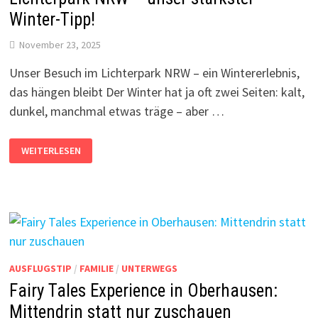
Winter-Tipp!
November 23, 2025
Unser Besuch im Lichterpark NRW – ein Wintererlebnis,
das hängen bleibt Der Winter hat ja oft zwei Seiten: kalt,
dunkel, manchmal etwas träge – aber …
LICHTERPARK
WEITERLESEN
NRW
–
UNSER
STÄRKSTER
WINTER-
TIPP!
AUSFLUGSTIP
/
FAMILIE
/
UNTERWEGS
Fairy Tales Experience in Oberhausen:
Mittendrin statt nur zuschauen