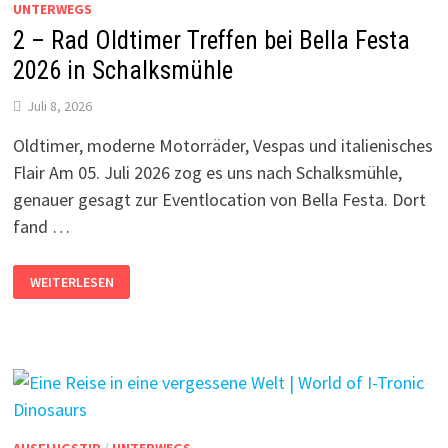
UNTERWEGS
2 – Rad Oldtimer Treffen bei Bella Festa
2026 in Schalksmühle
Juli 8, 2026
Oldtimer, moderne Motorräder, Vespas und italienisches
Flair Am 05. Juli 2026 zog es uns nach Schalksmühle,
genauer gesagt zur Eventlocation von Bella Festa. Dort
fand …
2
WEITERLESEN
–
RAD
OLDTIMER
TREFFEN
BEI
BELLA
FESTA
2026
IN
SCHALKSMÜHLE