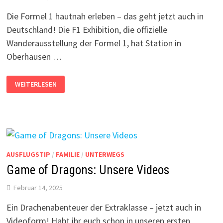
Die Formel 1 hautnah erleben – das geht jetzt auch in
Deutschland! Die F1 Exhibition, die offizielle
Wanderausstellung der Formel 1, hat Station in
Oberhausen …
F1
WEITERLESEN
EXHIBITION
–
DIE
FORMEL
1
IST
IN
DEUTSCHLAND!
AUSFLUGSTIP
/
FAMILIE
/
UNTERWEGS
Game of Dragons: Unsere Videos
Februar 14, 2025
Ein Drachenabenteuer der Extraklasse – jetzt auch in
Videoform! Habt ihr euch schon in unseren ersten