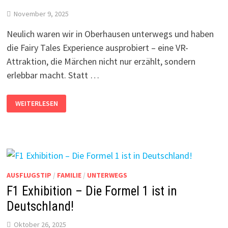
November 9, 2025
Neulich waren wir in Oberhausen unterwegs und haben
die Fairy Tales Experience ausprobiert – eine VR-
Attraktion, die Märchen nicht nur erzählt, sondern
erlebbar macht. Statt …
FAIRY
WEITERLESEN
TALES
EXPERIENCE
IN
OBERHAUSEN:
MITTENDRIN
STATT
NUR
ZUSCHAUEN
AUSFLUGSTIP
/
FAMILIE
/
UNTERWEGS
F1 Exhibition – Die Formel 1 ist in
Deutschland!
Oktober 26, 2025