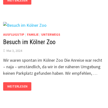
WEITERLESEN
AFFEN-
UND
VOGELPARK
ECKENHAGEN
AUSFLUGSTIP
/
FAMILIE
/
UNTERWEGS
Besuch im Kölner Zoo
Mai 3, 2024
Wir waren spontan im Kölner Zoo Die Anreise war recht
– naja – umständlich, da wir in der näheren Umgebung
keinen Parkplatz gefunden haben. Wir empfehlen, …
BESUCH
WEITERLESEN
IM
KÖLNER
ZOO