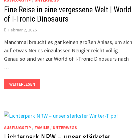
AUSFLUGSTIP
/
UNTERWEGS
Eine Reise in eine vergessene Welt | World
of I-Tronic Dinosaurs
Februar 2, 2026
Manchmal braucht es gar keinen großen Anlass, um sich
auf etwas Neues einzulassen.Neugier reicht völlig.
Genau so sind wir zur World of I-Tronic Dinosaurs nach
…
EINE
WEITERLESEN
REISE
IN
EINE
VERGESSENE
WELT
|
WORLD
OF
I-
TRONIC
AUSFLUGSTIP
/
FAMILIE
/
UNTERWEGS
DINOSAURS
Lichterpark NRW – unser stärkster