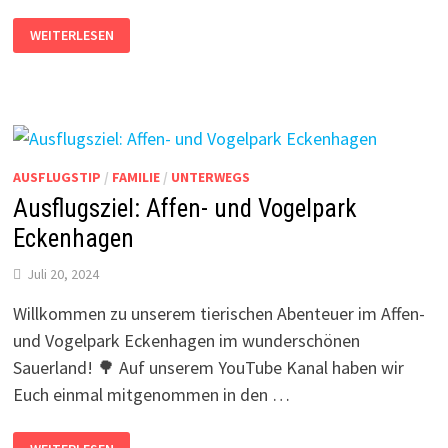
HERBSTLEUCHTEN
WEITERLESEN
2024
IM
MAXIMILIANPARK
HAMM
–
EIN
ZAUBERHAFTES
LICHTERMEER
INMITTEN
DER
AUSFLUGSTIP
/
FAMILIE
/
UNTERWEGS
NATUR
Ausflugsziel: Affen- und Vogelpark
Eckenhagen
Juli 20, 2024
Willkommen zu unserem tierischen Abenteuer im Affen-
und Vogelpark Eckenhagen im wunderschönen
Sauerland! 🌳 Auf unserem YouTube Kanal haben wir
Euch einmal mitgenommen in den …
AUSFLUGSZIEL: