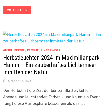
UNSER
WEITERLESEN
BESUCH
BEI
„GAMES
OF
DRAGONS“
AUSFLUGSTIP
/
FAMILIE
/
UNTERWEGS
Herbstleuchten 2024 im Maximilianpark
Hamm – Ein zauberhaftes Lichtermeer
inmitten der Natur
Oktober 27, 2024
Der Herbst ist die Zeit der bunten Blätter, kühlen
Abende und leuchtenden Farben – und kaum ein Event
fängt diese Atmosphäre besser ein als das …