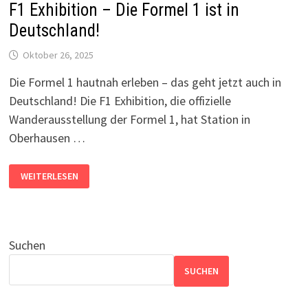
F1 Exhibition – Die Formel 1 ist in
Deutschland!
Oktober 26, 2025
Die Formel 1 hautnah erleben – das geht jetzt auch in
Deutschland! Die F1 Exhibition, die offizielle
Wanderausstellung der Formel 1, hat Station in
Oberhausen …
F1
WEITERLESEN
EXHIBITION
–
DIE
FORMEL
1
IST
IN
Suchen
DEUTSCHLAND!
SUCHEN