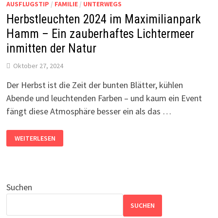
AUSFLUGSTIP
/
FAMILIE
/
UNTERWEGS
Herbstleuchten 2024 im Maximilianpark
Hamm – Ein zauberhaftes Lichtermeer
inmitten der Natur
Oktober 27, 2024
Der Herbst ist die Zeit der bunten Blätter, kühlen
Abende und leuchtenden Farben – und kaum ein Event
fängt diese Atmosphäre besser ein als das …
HERBSTLEUCHTEN
WEITERLESEN
2024
IM
MAXIMILIANPARK
HAMM
–
EIN
ZAUBERHAFTES
Suchen
LICHTERMEER
INMITTEN
DER
SUCHEN
NATUR