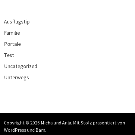
Ausflugstip
Familie
Portale
Test
Uncategorized
Unterwegs
Copyright © 2026
Micha und Anja
. Mit Stolz präsentiert von
WordPress
und
Bam
.