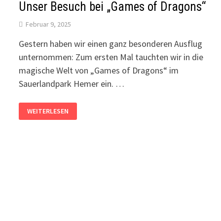
Unser Besuch bei „Games of Dragons“
Februar 9, 2025
Gestern haben wir einen ganz besonderen Ausflug
unternommen: Zum ersten Mal tauchten wir in die
magische Welt von „Games of Dragons“ im
Sauerlandpark Hemer ein. …
UNSER
WEITERLESEN
BESUCH
BEI
„GAMES
OF
DRAGONS“