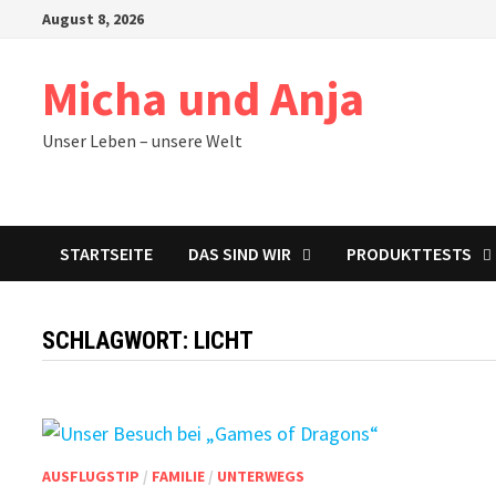
Zum
August 8, 2026
Inhalt
springen
Micha und Anja
Unser Leben – unsere Welt
STARTSEITE
DAS SIND WIR
PRODUKTTESTS
SCHLAGWORT:
LICHT
AUSFLUGSTIP
/
FAMILIE
/
UNTERWEGS