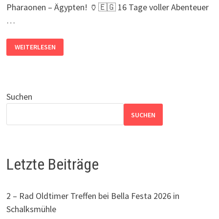
Pharaonen – Ägypten! 🏺🇪🇬 16 Tage voller Abenteuer
…
🌴
WEITERLESEN
✨
DER
COUNTDOWN
LÄUFT!
✨
🌴
Suchen
SUCHEN
Letzte Beiträge
2 – Rad Oldtimer Treffen bei Bella Festa 2026 in
Schalksmühle