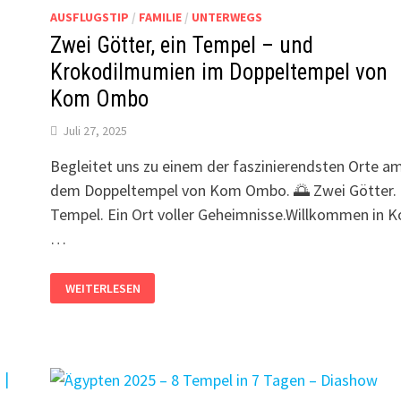
AUSFLUGSTIP
/
FAMILIE
/
UNTERWEGS
Zwei Götter, ein Tempel – und
Krokodilmumien im Doppeltempel von
Kom Ombo
Juli 27, 2025
Begleitet uns zu einem der faszinierendsten Orte am
dem Doppeltempel von Kom Ombo. 🌅 Zwei Götter. 
Tempel. Ein Ort voller Geheimnisse.Willkommen in 
…
ZWEI
WEITERLESEN
GÖTTER,
EIN
TEMPEL
–
UND
KROKODILMUMIEN
IM
DOPPELTEMPEL
VON