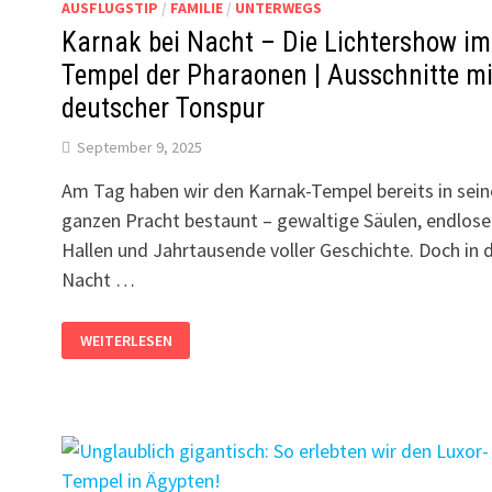
AUSFLUGSTIP
/
FAMILIE
/
UNTERWEGS
Karnak bei Nacht – Die Lichtershow im
Tempel der Pharaonen | Ausschnitte mi
deutscher Tonspur
September 9, 2025
Am Tag haben wir den Karnak-Tempel bereits in sein
ganzen Pracht bestaunt – gewaltige Säulen, endlose
Hallen und Jahrtausende voller Geschichte. Doch in 
Nacht …
KARNAK
WEITERLESEN
BEI
NACHT
–
DIE
LICHTERSHOW
IM
TEMPEL
DER
PHARAONEN
|