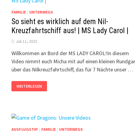
FAMILIE
/
UNTERWEGS
So sieht es wirklich auf dem Nil-
Kreuzfahrtschiff aus! | MS Lady Carol |
Juli 11, 2025
Willkommen an Bord der MS LADY CAROL!In diesem
Video nimmt euch Micha mit auf einen kleinen Rundga
über das Nilkreuzfahrtschiff, das für 7 Nächte unser …
SO
WEITERLESEN
SIEHT
ES
WIRKLICH
AUF
DEM
NIL-
KREUZFAHRTSCHIFF
AUS!
|
MS
AUSFLUGSTIP
/
FAMILIE
/
UNTERWEGS
LADY
CAROL