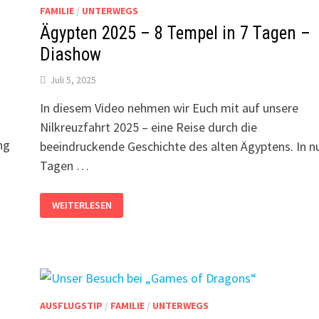
KOM
FAMILIE
/
UNTERWEGS
OMBO
Ägypten 2025 – 8 Tempel in 7 Tagen –
Diashow
Juli 5, 2025
In diesem Video nehmen wir Euch mit auf unsere
Nilkreuzfahrt 2025 – eine Reise durch die
ng
beeindruckende Geschichte des alten Ägyptens. In nu
Tagen …
ÄGYPTEN
WEITERLESEN
2025
–
8
TEMPEL
IN
7
TAGEN
–
DIASHOW
AUSFLUGSTIP
/
FAMILIE
/
UNTERWEGS