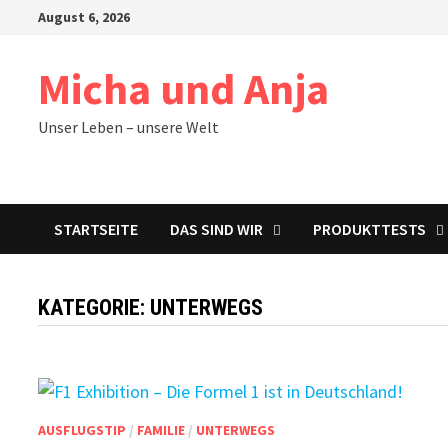
Zum
August 6, 2026
Inhalt
springen
Micha und Anja
Unser Leben – unsere Welt
STARTSEITE
DAS SIND WIR
PRODUKTTESTS
KATEGORIE:
UNTERWEGS
AUSFLUGSTIP
/
FAMILIE
/
UNTERWEGS