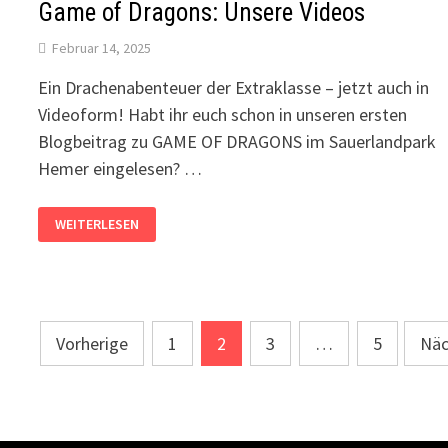
Game of Dragons: Unsere Videos
|
Februar 14, 2025
Ein Drachenabenteuer der Extraklasse – jetzt auch in
Videoform! Habt ihr euch schon in unseren ersten
Blogbeitrag zu GAME OF DRAGONS im Sauerlandpark
Hemer eingelesen? …
GAME
WEITERLESEN
OF
DRAGONS:
UNSERE
VIDEOS
Seitennummerierung
Vorherige
1
2
3
…
5
Näc
der
Beiträge