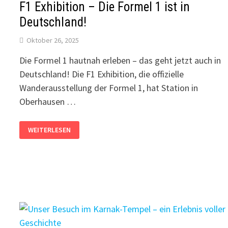
F1 Exhibition – Die Formel 1 ist in
Deutschland!
Oktober 26, 2025
Die Formel 1 hautnah erleben – das geht jetzt auch in
Deutschland! Die F1 Exhibition, die offizielle
Wanderausstellung der Formel 1, hat Station in
Oberhausen …
F1
WEITERLESEN
EXHIBITION
–
DIE
FORMEL
1
IST
IN
DEUTSCHLAND!