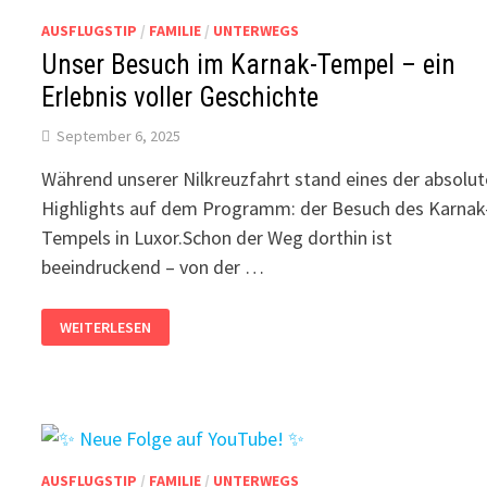
AUSFLUGSTIP
/
FAMILIE
/
UNTERWEGS
Unser Besuch im Karnak-Tempel – ein
Erlebnis voller Geschichte
September 6, 2025
Während unserer Nilkreuzfahrt stand eines der absolu
Highlights auf dem Programm: der Besuch des Karnak
Tempels in Luxor.Schon der Weg dorthin ist
beeindruckend – von der …
UNSER
WEITERLESEN
BESUCH
IM
KARNAK-
TEMPEL
–
EIN
ERLEBNIS
VOLLER
GESCHICHTE
AUSFLUGSTIP
/
FAMILIE
/
UNTERWEGS