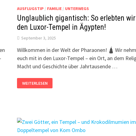
AUSSCHNITTE
MIT
AUSFLUGSTIP
/
FAMILIE
/
UNTERWEGS
DEUTSCHER
TONSPUR
Unglaublich gigantisch: So erlebten wir
den Luxor-Tempel in Ägypten!
September 3, 2025
ten
Willkommen in der Welt der Pharaonen! 🛕 Wir neh
-
euch mit in den Luxor-Tempel – ein Ort, an dem Relig
Macht und Geschichte über Jahrtausende …
UNGLAUBLICH
WEITERLESEN
GIGANTISCH:
SO
ERLEBTEN
WIR
DEN
LUXOR-
TEMPEL
IN
ÄGYPTEN!